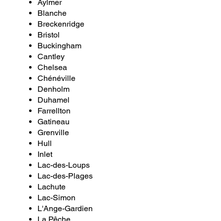
Aylmer
Blanche
Breckenridge
Bristol
Buckingham
Cantley
Chelsea
Chénéville
Denholm
Duhamel
Farrellton
Gatineau
Grenville
Hull
Inlet
Lac-des-Loups
Lac-des-Plages
Lachute
Lac-Simon
L'Ange-Gardien
La Pêche