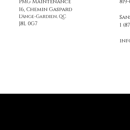
PMG Maintenance
819-
16, Chemin Gaspard
L'Ange-Gardien, QC
San
J8L 0G7
1 (8
in