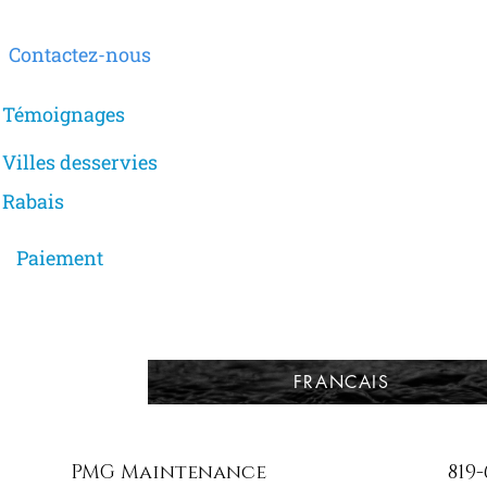
Contactez-no​us
Témoigna​​ges
Villes desser​vies
Rabais
Paiement
FRANCAIS
PMG Maintenance
819-